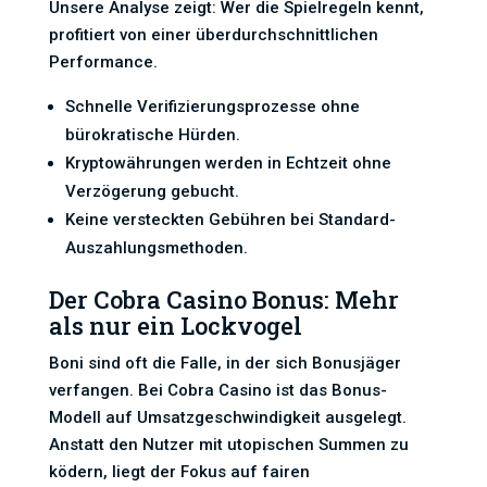
Unsere Analyse zeigt: Wer die Spielregeln kennt,
profitiert von einer überdurchschnittlichen
Performance.
Schnelle Verifizierungsprozesse ohne
bürokratische Hürden.
Kryptowährungen werden in Echtzeit ohne
Verzögerung gebucht.
Keine versteckten Gebühren bei Standard-
Auszahlungsmethoden.
Der Cobra Casino Bonus: Mehr
als nur ein Lockvogel
Boni sind oft die Falle, in der sich Bonusjäger
verfangen. Bei Cobra Casino ist das Bonus-
Modell auf Umsatzgeschwindigkeit ausgelegt.
Anstatt den Nutzer mit utopischen Summen zu
ködern, liegt der Fokus auf fairen