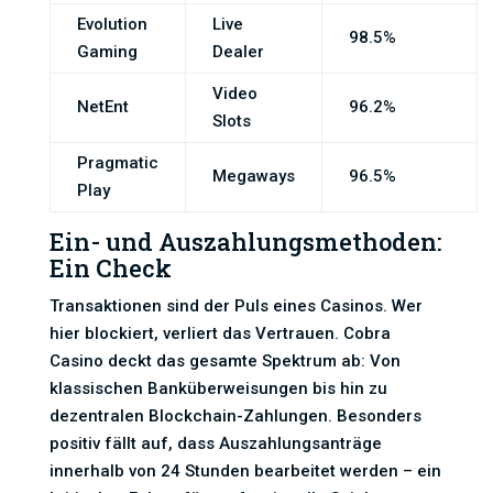
Evolution
Live
98.5%
Gaming
Dealer
Video
NetEnt
96.2%
Slots
Pragmatic
Megaways
96.5%
Play
Ein- und Auszahlungsmethoden:
Ein Check
Transaktionen sind der Puls eines Casinos. Wer
hier blockiert, verliert das Vertrauen. Cobra
Casino deckt das gesamte Spektrum ab: Von
klassischen Banküberweisungen bis hin zu
dezentralen Blockchain-Zahlungen. Besonders
positiv fällt auf, dass Auszahlungsanträge
innerhalb von 24 Stunden bearbeitet werden – ein