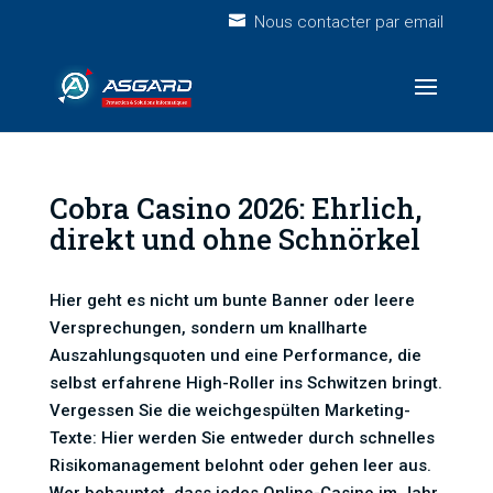
Nous contacter par email
Cobra Casino 2026: Ehrlich,
direkt und ohne Schnörkel
Hier geht es nicht um bunte Banner oder leere
Versprechungen, sondern um knallharte
Auszahlungsquoten und eine Performance, die
selbst erfahrene High-Roller ins Schwitzen bringt.
Vergessen Sie die weichgespülten Marketing-
Texte: Hier werden Sie entweder durch schnelles
Risikomanagement belohnt oder gehen leer aus.