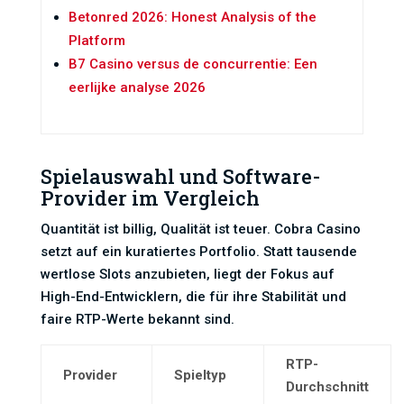
Betonred 2026: Honest Analysis of the
Platform
B7 Casino versus de concurrentie: Een
eerlijke analyse 2026
Spielauswahl und Software-
Provider im Vergleich
Quantität ist billig, Qualität ist teuer. Cobra Casino
setzt auf ein kuratiertes Portfolio. Statt tausende
wertlose Slots anzubieten, liegt der Fokus auf
High-End-Entwicklern, die für ihre Stabilität und
faire RTP-Werte bekannt sind.
RTP-
Provider
Spieltyp
Durchschnitt