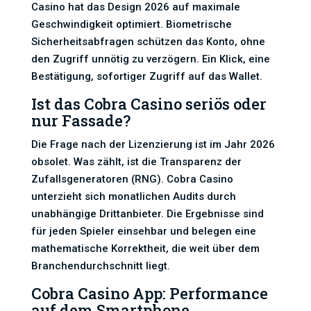
Casino hat das Design 2026 auf maximale
Geschwindigkeit optimiert. Biometrische
Sicherheitsabfragen schützen das Konto, ohne
den Zugriff unnötig zu verzögern. Ein Klick, eine
Bestätigung, sofortiger Zugriff auf das Wallet.
Ist das Cobra Casino seriös oder
nur Fassade?
Die Frage nach der Lizenzierung ist im Jahr 2026
obsolet. Was zählt, ist die Transparenz der
Zufallsgeneratoren (RNG). Cobra Casino
unterzieht sich monatlichen Audits durch
unabhängige Drittanbieter. Die Ergebnisse sind
für jeden Spieler einsehbar und belegen eine
mathematische Korrektheit, die weit über dem
Branchendurchschnitt liegt.
Cobra Casino App: Performance
auf dem Smartphone