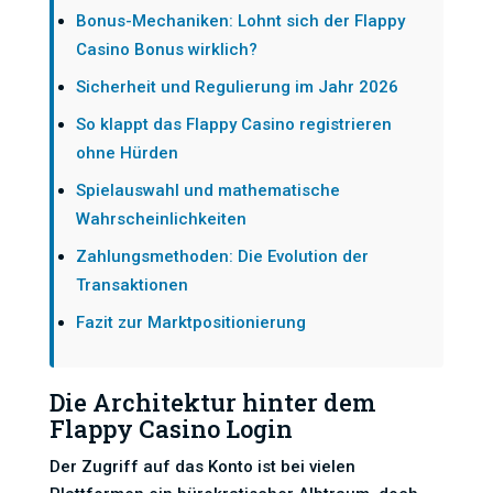
Bonus-Mechaniken: Lohnt sich der Flappy
Casino Bonus wirklich?
Sicherheit und Regulierung im Jahr 2026
So klappt das Flappy Casino registrieren
ohne Hürden
Spielauswahl und mathematische
Wahrscheinlichkeiten
Zahlungsmethoden: Die Evolution der
Transaktionen
Fazit zur Marktpositionierung
Die Architektur hinter dem
Flappy Casino Login
Der Zugriff auf das Konto ist bei vielen