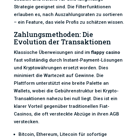
Strategie geeignet sind. Die Filterfunktionen
erlauben es, nach Auszahlungsraten zu sortieren
– ein Feature, das viele Profis zu schätzen wissen.
Zahlungsmethoden: Die
Evolution der Transaktionen
Klassische Überweisungen sind im
flappy casino
fast vollständig durch Instant-Payment-Lösungen
und Kryptowährungen ersetzt worden. Dies
minimiert die Wartezeit auf Gewinne. Die
Plattform unterstützt eine breite Palette an
Wallets, wobei die Gebührenstruktur bei Krypto-
Transaktionen nahezu bei null liegt. Dies ist ein
klarer Vorteil gegenüber traditionellen Fiat-
Casinos, die oft versteckte Abzüge in ihren AGB
verstecken.
Bitcoin, Ethereum, Litecoin für sofortige