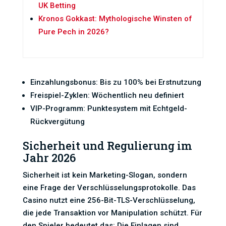
UK Betting
Kronos Gokkast: Mythologische Winsten of
Pure Pech in 2026?
Einzahlungsbonus: Bis zu 100% bei Erstnutzung
Freispiel-Zyklen: Wöchentlich neu definiert
VIP-Programm: Punktesystem mit Echtgeld-
Rückvergütung
Sicherheit und Regulierung im
Jahr 2026
Sicherheit ist kein Marketing-Slogan, sondern
eine Frage der Verschlüsselungsprotokolle. Das
Casino nutzt eine 256-Bit-TLS-Verschlüsselung,
die jede Transaktion vor Manipulation schützt. Für
den Spieler bedeutet das: Die Einlagen sind