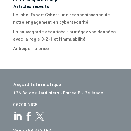
und Transparenz legt.
Articles récents
Le label Expert Cyber : une reconnaissance de
notre engagement en cybersécurité
La sauvegarde sécurisée : protégez vos données
avec la règle 3-2-1 et l’immuabilité
Anticiper la crise
Asgard Informatique
136 Bd des Jardiniers - Entrée B - 3e étage
06200 NICE



Siren 798 376 182