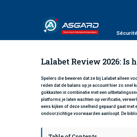
Sécurit
Lalabet Review 2026: Is 
Spelers die beweren dat ze bij Lalabet alleen v
reden dat de balans op je account hier zo snel k
gokkasten in combinatie met een uitbetalingssne
platforms je laten wachten op verificatie, verwer
eens kijken of deze snelheid gepaard gaat met e
ondoorzichtige voorwaarden aanloopt. De bibli
Table of Contents