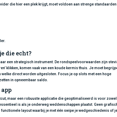
rovider die hier een plek krijgt, moet voldoen aan strenge standaarden
ler.
je die echt?
maar een strategisch instrument. De rondspeelvoorwaarden zijn stevi
ren’ klikken, komen vaak van een koude kermis thuis. Je moet begrij
n welke direct worden uitgesloten. Focus je op slots met een hoge
 zetten in opneembaar saldo.
 app
ut, maar een robuuste applicatie die geoptimaliseerd is voor zowel
t essentieel is als je onderweg weddenschappen plaatst. Geen grafisc
en functionele layout waarbij je met één swipe je wedgeschiedenis of j