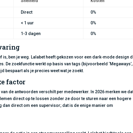
Snelheid
Kosten
Direct
0%
< 1 uur
0%
1-3 dagen
0%
varing
ïtief is, ben je weg. Lalabet heeft gekozen voor een dark-mode design d
es. De zoekfunctie werkt op basis van tags (bijvoorbeeld ‘Megaways’,
tijd bespaart als je precies weet wat je zoekt.
e factor
eit van de antwoorden verschilt per medewerker. In 2026 merken we da
en direct op te lossen zonder ze door te sturen naar een hogere
ag dan direct om een supervisor; dat is de enige manier om