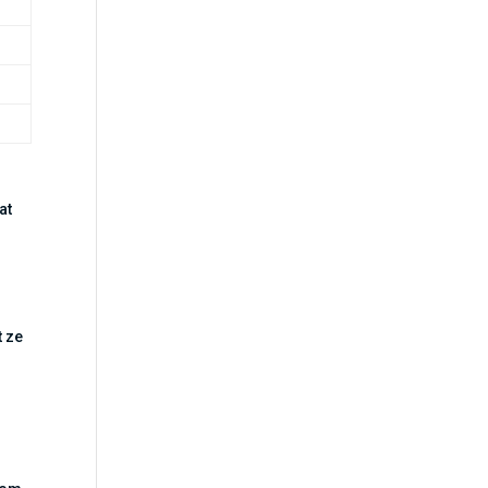
at
t ze