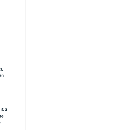
g,
pen
 iOS
he
e