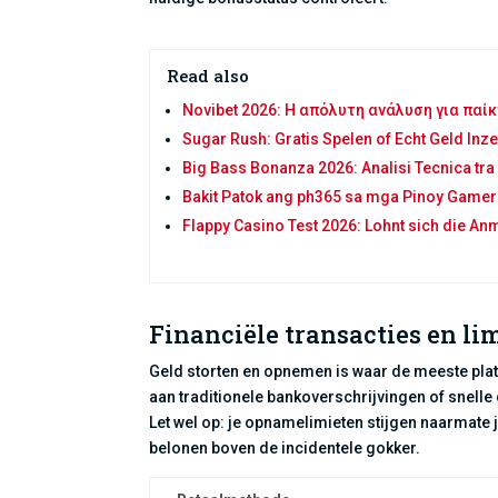
Read also
Novibet 2026: Η απόλυτη ανάλυση για παί
Sugar Rush: Gratis Spelen of Echt Geld Inz
Big Bass Bonanza 2026: Analisi Tecnica tra
Bakit Patok ang ph365 sa mga Pinoy Game
Flappy Casino Test 2026: Lohnt sich die An
Financiële transacties en li
Geld storten en opnemen is waar de meeste platf
aan traditionele bankoverschrijvingen of snelle
Let wel op: je opnamelimieten stijgen naarmate j
belonen boven de incidentele gokker.