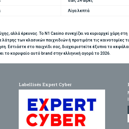
α
Έως 24 ώρες
α
Λίγα λεπτά
ύχης, αλλά έρευνας. Το N1 Casino συνεχίζει να κυριαρχεί χάρη στη
ε λάτρης των κλασικών παιχνιδιών ή προτιμάτε τις καινοτομίες τ
ηση. Εστιάστε στο παιχνίδι σας, διαχειριστείτε έξυπνα το κεφάλα
ι το κορυφαίο αυτό brand στην ελληνική αγορά το 2026.
Labellisés Expert Cyber