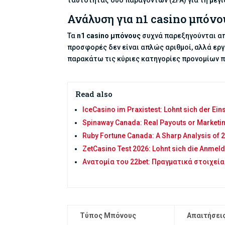
ταυτότητας δύο παραγόντων (2FA) για τη μέγ
Ανάλυση για n1 casino μπόνο
Τα
n1 casino μπόνους
συχνά παρεξηγούνται από
προσφορές δεν είναι απλώς αριθμοί, αλλά εργ
παρακάτω τις κύριες κατηγορίες προνομίων π
Read also
IceCasino im Praxistest: Lohnt sich der Ein
Spinaway Canada: Real Payouts or Marketi
Ruby Fortune Canada: A Sharp Analysis of
ZetCasino Test 2026: Lohnt sich die Anmeld
Ανατομία του 22bet: Πραγματικά στοιχεία
Τύπος Μπόνους
Απαιτήσει