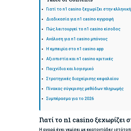
Γιατί το n1 casino ξεχωρίζει στην ελληνικ
Διαδικασία για n1 casino εγγραφή
Πώς λειτουργεί το n1 casino είσοδος
Ανάλυση για n1 casino μπόνους
Η εμπειρία στο n1 casino app
Αξιοπιστία και n1 casino κριτικές
Παιχνίδια και λογισμικό
Στρατηγικές διαχείρισης κεφαλαίου
Πίνακας σύγκρισης μεθόδων πληρωμής
Συμπέρασμα για το 2026
Γιατί το n1 casino ξεχωρίζει
Η αγορά έχει γεμίσει με εκατοντάδες ιστότο