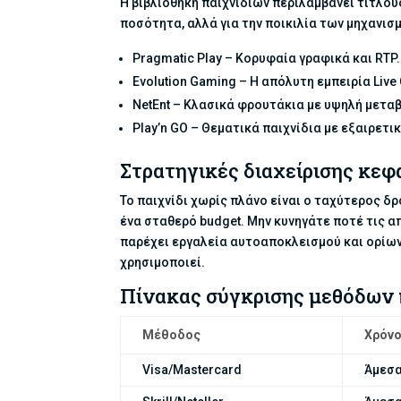
Η βιβλιοθήκη παιχνιδιών περιλαμβάνει τίτλο
ποσότητα, αλλά για την ποικιλία των μηχανισμ
Pragmatic Play – Κορυφαία γραφικά και RTP.
Evolution Gaming – Η απόλυτη εμπειρία Live 
NetEnt – Κλασικά φρουτάκια με υψηλή μετα
Play’n GO – Θεματικά παιχνίδια με εξαιρετι
Στρατηγικές διαχείρισης κεφ
Το παιχνίδι χωρίς πλάνο είναι ο ταχύτερος δ
ένα σταθερό budget. Μην κυνηγάτε ποτέ τις α
παρέχει εργαλεία αυτοαποκλεισμού και ορίων
χρησιμοποιεί.
Πίνακας σύγκρισης μεθόδων
Μέθοδος
Χρόν
Visa/Mastercard
Άμεσ