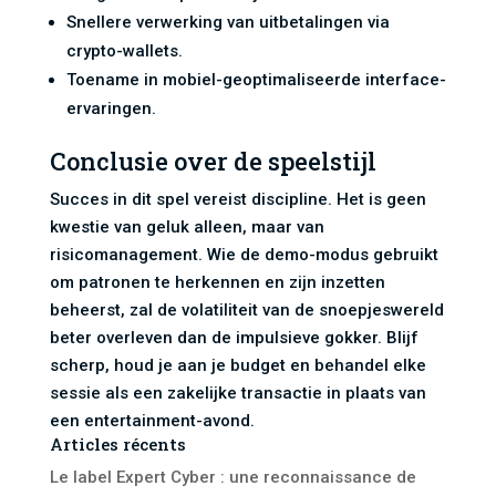
Snellere verwerking van uitbetalingen via
crypto-wallets.
Toename in mobiel-geoptimaliseerde interface-
ervaringen.
Conclusie over de speelstijl
Succes in dit spel vereist discipline. Het is geen
kwestie van geluk alleen, maar van
risicomanagement. Wie de demo-modus gebruikt
om patronen te herkennen en zijn inzetten
beheerst, zal de volatiliteit van de snoepjeswereld
beter overleven dan de impulsieve gokker. Blijf
scherp, houd je aan je budget en behandel elke
sessie als een zakelijke transactie in plaats van
een entertainment-avond.
Articles récents
Le label Expert Cyber : une reconnaissance de