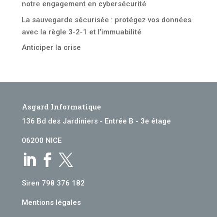
notre engagement en cybersécurité
La sauvegarde sécurisée : protégez vos données
avec la règle 3-2-1 et l’immuabilité
Anticiper la crise
Asgard Informatique
136 Bd des Jardiniers - Entrée B - 3e étage
06200 NICE



Siren 798 376 182
Mentions légales