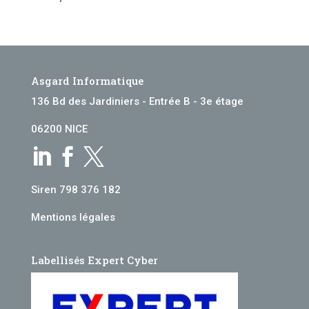
Asgard Informatique
136 Bd des Jardiniers - Entrée B - 3e étage
06200 NICE



Siren 798 376 182
Mentions légales
Labellisés Expert Cyber