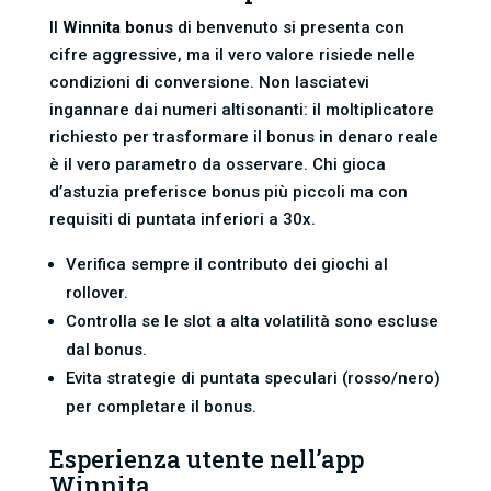
Il
Winnita bonus
di benvenuto si presenta con
cifre aggressive, ma il vero valore risiede nelle
condizioni di conversione. Non lasciatevi
ingannare dai numeri altisonanti: il moltiplicatore
richiesto per trasformare il bonus in denaro reale
è il vero parametro da osservare. Chi gioca
d’astuzia preferisce bonus più piccoli ma con
requisiti di puntata inferiori a 30x.
Verifica sempre il contributo dei giochi al
rollover.
Controlla se le slot a alta volatilità sono escluse
dal bonus.
Evita strategie di puntata speculari (rosso/nero)
per completare il bonus.
Esperienza utente nell’app
Winnita