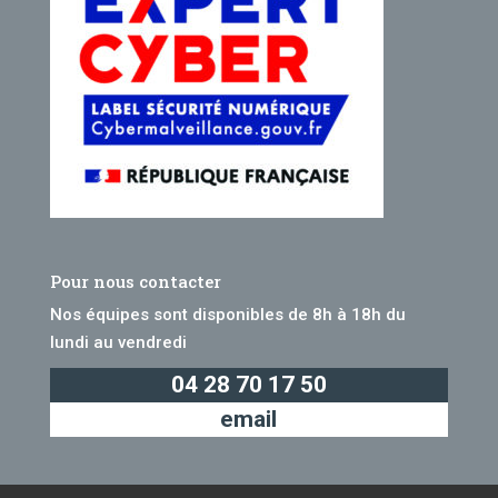
Pour nous contacter
Nos équipes sont disponibles de 8h à 18h du
lundi au vendredi
04 28 70 17 50
email