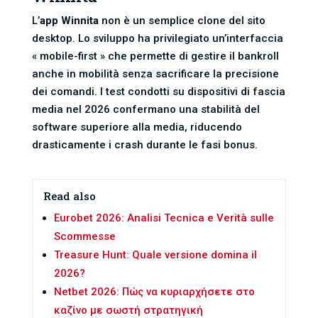
L’
app Winnita
non è un semplice clone del sito
desktop. Lo sviluppo ha privilegiato un’interfaccia
« mobile-first » che permette di gestire il bankroll
anche in mobilità senza sacrificare la precisione
dei comandi. I test condotti su dispositivi di fascia
media nel 2026 confermano una stabilità del
software superiore alla media, riducendo
drasticamente i crash durante le fasi bonus.
Read also
Eurobet 2026: Analisi Tecnica e Verità sulle
Scommesse
Treasure Hunt: Quale versione domina il
2026?
Netbet 2026: Πώς να κυριαρχήσετε στο
καζίνο με σωστή στρατηγική