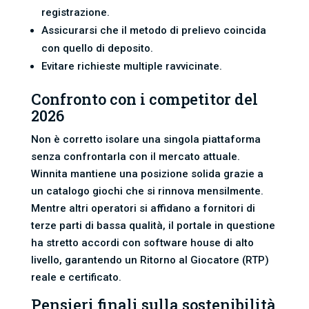
registrazione.
Assicurarsi che il metodo di prelievo coincida
con quello di deposito.
Evitare richieste multiple ravvicinate.
Confronto con i competitor del
2026
Non è corretto isolare una singola piattaforma
senza confrontarla con il mercato attuale.
Winnita mantiene una posizione solida grazie a
un catalogo giochi che si rinnova mensilmente.
Mentre altri operatori si affidano a fornitori di
terze parti di bassa qualità, il portale in questione
ha stretto accordi con software house di alto
livello, garantendo un Ritorno al Giocatore (RTP)
reale e certificato.
Pensieri finali sulla sostenibilità