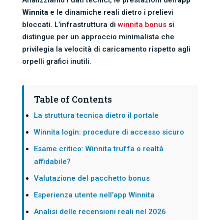
Analizziamo i dati tecnici, le prestazioni dell’
app
Winnita
e le dinamiche reali dietro i prelievi
bloccati. L’infrastruttura di
winnita bonus
si
distingue per un approccio minimalista che
privilegia la velocità di caricamento rispetto agli
orpelli grafici inutili.
Table of Contents
La struttura tecnica dietro il portale
Winnita login: procedure di accesso sicuro
Esame critico: Winnita truffa o realtà
affidabile?
Valutazione del pacchetto bonus
Esperienza utente nell’app Winnita
Analisi delle recensioni reali nel 2026