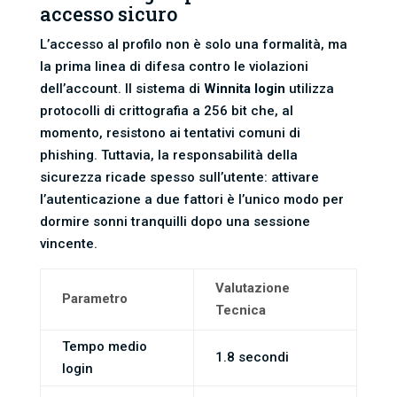
accesso sicuro
L’accesso al profilo non è solo una formalità, ma
la prima linea di difesa contro le violazioni
dell’account. Il sistema di
Winnita login
utilizza
protocolli di crittografia a 256 bit che, al
momento, resistono ai tentativi comuni di
phishing. Tuttavia, la responsabilità della
sicurezza ricade spesso sull’utente: attivare
l’autenticazione a due fattori è l’unico modo per
dormire sonni tranquilli dopo una sessione
vincente.
Valutazione
Parametro
Tecnica
Tempo medio
1.8 secondi
login