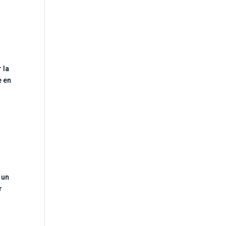
 la
e en
 un
r