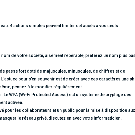
éseau. 4 actions simples peuvent limiter cet accès à vos seuls
u nom de votre société, aisément repérable, préférez un nom plus pa
de passe fort doté de majuscules, minuscules, de chiffres et de
r. L’astuce pour s’en souvenir est de créer avec ces caractères une p
ême, pensez à le modifier régulièrement.
i. Le WPA (Wi-Fi Protected Access) est un système de cryptage des
ent activée.
rivé pour les collaborateurs et un public pour la mise à disposition au
masquer le réseau privé, discutez en avec votre informaticien.