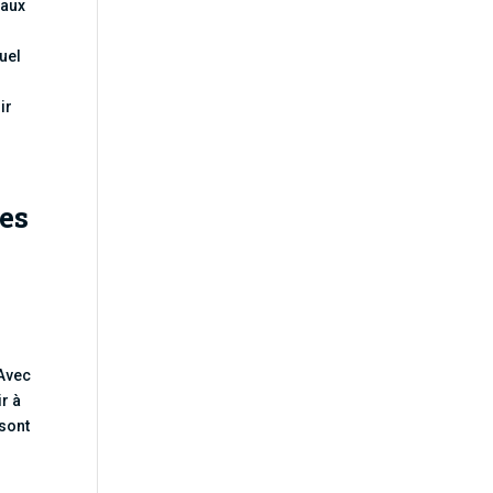
 aux
uel
ir
ées
 Avec
ir à
 sont