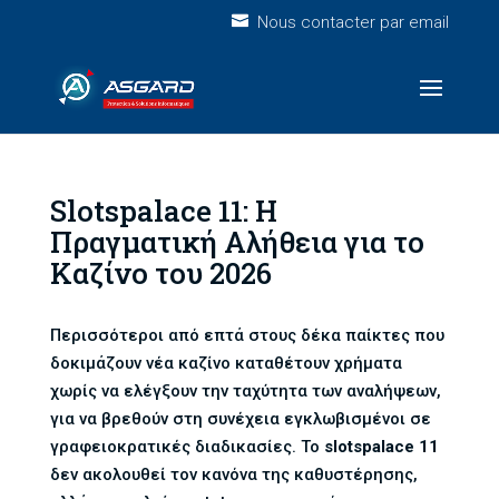
Nous contacter par email
Slotspalace 11: Η
Πραγματική Αλήθεια για το
Καζίνο του 2026
Περισσότεροι από επτά στους δέκα παίκτες που
δοκιμάζουν νέα καζίνο καταθέτουν χρήματα
χωρίς να ελέγξουν την ταχύτητα των αναλήψεων,
για να βρεθούν στη συνέχεια εγκλωβισμένοι σε
γραφειοκρατικές διαδικασίες. Το
slotspalace 11
δεν ακολουθεί τον κανόνα της καθυστέρησης,