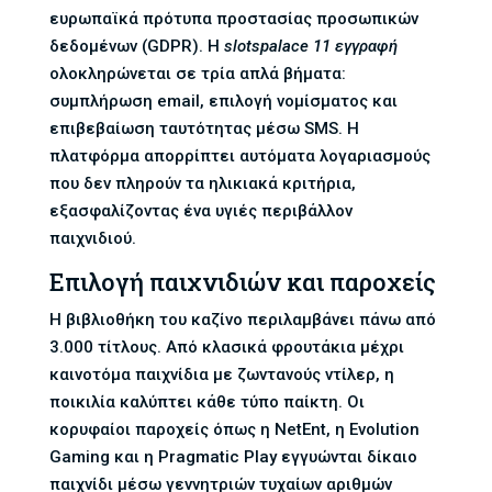
ευρωπαϊκά πρότυπα προστασίας προσωπικών
δεδομένων (GDPR). Η
slotspalace 11 εγγραφή
ολοκληρώνεται σε τρία απλά βήματα:
συμπλήρωση email, επιλογή νομίσματος και
επιβεβαίωση ταυτότητας μέσω SMS. Η
πλατφόρμα απορρίπτει αυτόματα λογαριασμούς
που δεν πληρούν τα ηλικιακά κριτήρια,
εξασφαλίζοντας ένα υγιές περιβάλλον
παιχνιδιού.
Επιλογή παιχνιδιών και παροχείς
Η βιβλιοθήκη του καζίνο περιλαμβάνει πάνω από
3.000 τίτλους. Από κλασικά φρουτάκια μέχρι
καινοτόμα παιχνίδια με ζωντανούς ντίλερ, η
ποικιλία καλύπτει κάθε τύπο παίκτη. Οι
κορυφαίοι παροχείς όπως η NetEnt, η Evolution
Gaming και η Pragmatic Play εγγυώνται δίκαιο
παιχνίδι μέσω γεννητριών τυχαίων αριθμών