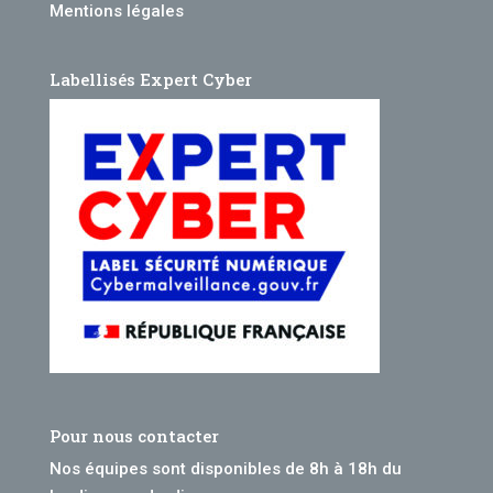
Mentions légales
Labellisés Expert Cyber
Pour nous contacter
Nos équipes sont disponibles de 8h à 18h du